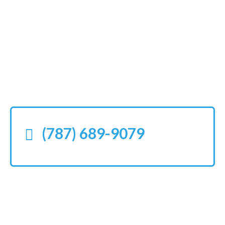
Nada peor que esperar a que
caiga el aguacero.
¡Llámanos hoy!
(787) 689-9079