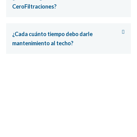
CeroFiltraciones?
¿Cada cuánto tiempo debo darle
mantenimiento al techo?
Nada peor que esperar a que
caiga el aguacero.
¡Llámanos hoy!